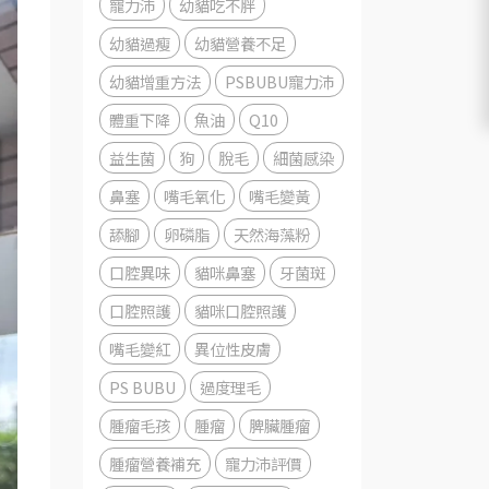
寵力沛
幼貓吃不胖
幼貓過瘦
幼貓營養不足
幼貓增重方法
PSBUBU寵力沛
體重下降
魚油
Q10
益生菌
狗
脫毛
細菌感染
鼻塞
嘴毛氧化
嘴毛變黃
舔腳
卵磷脂
天然海藻粉
口腔異味
貓咪鼻塞
牙菌斑
口腔照護
貓咪口腔照護
嘴毛變紅
異位性皮膚
PS BUBU
過度理毛
腫瘤毛孩
腫瘤
脾臟腫瘤
腫瘤營養補充
寵力沛評價