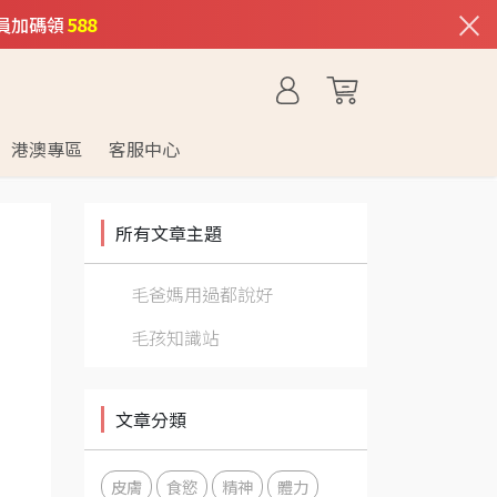
×
員加碼領
588
港澳專區
客服中心
所有文章主題
毛爸媽用過都說好
毛孩知識站
文章分類
皮膚
食慾
精神
體力