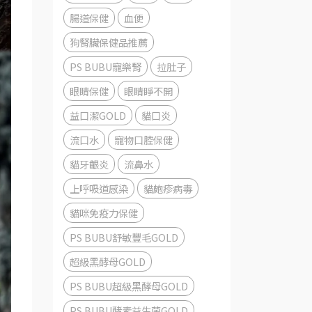
腸道保健
血便
狗腎臟保健品推薦
PS BUBU寵樂腎
拉肚子
眼睛保健
眼睛睜不開
益口潔GOLD
貓口炎
流口水
寵物口腔保健
貓牙齦炎
流鼻水
上呼吸道感染
貓皰疹病毒
貓咪免疫力保健
PS BUBU舒敏豐毛GOLD
超級黑酵母GOLD
PS BUBU超級黑酵母GOLD
PS BUBU酵素益生菌GOLD