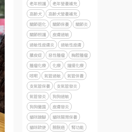
老年照護
老年營養補充
高齡犬
高齡犬營養補充
關節退化
關節保養
關節炎
關節照護
皮膚過敏
過敏性皮膚炎
過敏性皮膚
膿皮症
惡性腫瘤
胸腔腫瘤
腫瘤化療
化療
鐘擺化療
咳嗽
氣管過敏
氣管保養
支氣管保養
支氣管發炎
氣管發炎
狗狗過敏
狗狗黴菌
皮膚發炎
貓咪跛腳
貓咪腸胃保養
貓咪軟便
膀胱癌
腎功能