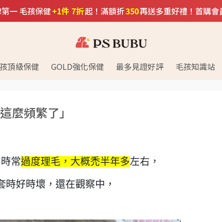
口碑第一 毛孩保健
+1件 7折
起！滿額折
350
再送多重好禮！首購會
孩頂級保健
GOLD強化保健
最多見證好評
毛孩知識站
這麼頻繁了」
，時常
過度理毛，大概禿半年多
左右，
套時好時壞，還在觀察中，