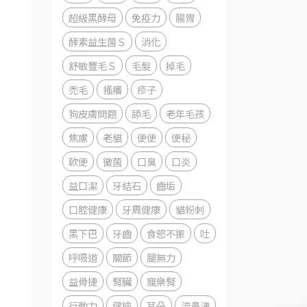
超級黑酵母
免疫力
腸胃
酵素益生菌Ｓ
消化
舒敏豐毛Ｓ
毛髮
掉毛
禿毛
搔癢
疹子
狗皮膚問題
舔毛
老年毛孩
焦慮
老貓
便便
便秘
軟便
黴菌
口臭
口炎
益口潔
牙結石
齒垢
口腔健康
牙周健康
貓粉刺
黑下巴
牙齒
食慾不振
吐
呼吸道
關節
腿無力
益骨捷
腎臟
寵樂腎
行動力
健檢
耳朵
流鼻涕