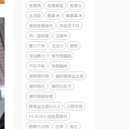
皮膚病
皮膚癬菌
皮膚炎
去淚痕
膿鼻涕
黃膿鼻涕
貓狗營養補充
狗食慾不好
狗一直睡覺
沒精神
體力下降
沒活力
開胃
增強體力
慢性腎臟病
不吃不喝
狗腎臟病
寵樂腎評價
貓咪腸胃益生菌
貓咪嘔吐
貓咪拉肚子
貓咪腸道保健
酵素益生菌GOLD
口腔保健
PS BUBU 超級黑酵母
眼睛分泌物
拉稀
嘔吐