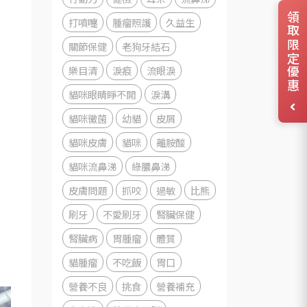
領取限定優惠
打噴嚏
腫瘤照護
久益生
關節保健
老狗牙結石
樂目清
淚痕
流眼淚
貓咪眼睛睜不開
淚溝
貓咪黴菌
幼貓
皮屑
貓咪皮膚
貓咪
離胺酸
貓咪流鼻涕
綠膿鼻涕
皮膚問題
抓咬
過敏
比熊
刷牙
不愛刷牙
腎臟保健
腎臟病
胃腫瘤
體質
貓腫瘤
不吃飯
胃口
營養不良
挑食
營養補充