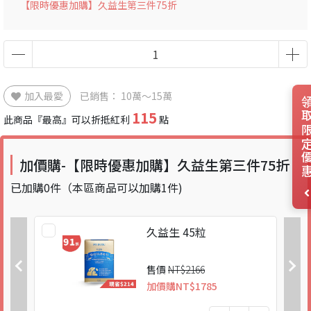
【限時優惠加購】久益生第三件75折
加入最愛
已銷售：
10萬～15萬
領取限定
115
此商品『最高』可以折抵紅利
點
加價購-【限時優惠加購】久益生第三件75折
已加購
0
件
（本區商品可以加購
1
件)
久益生 45粒
售價
NT$2166
加價購
NT$1785