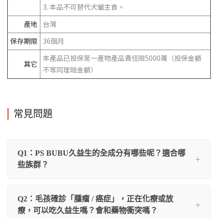
3. 本品不可替代犬貓主食。
產地
台灣
保存期限
36個月
本產品已投保第一產物產品責任險5000萬（投保金額
其它
不等同理賠金額）
常見問題
Q1：PS BUBU久益生的全成分有哪些呢？適合哪
些族群？
Q2：毛孩確診「腫瘤 / 癌症」，正在化療或放
療，可以吃久益生嗎？會和藥物衝突嗎？