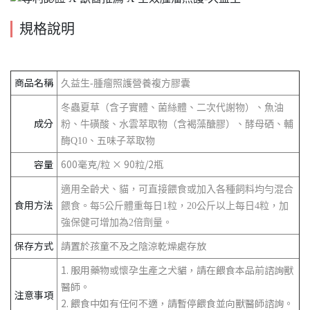
規格說明
商品名稱
久益生-腫瘤照護營養複方膠囊
冬蟲夏草（含子實體、菌絲體、二次代謝物）、魚油
成分
粉、牛磺酸、水雲萃取物（含褐藻醣膠）、酵母硒、輔
酶Q10、五味子萃取物
容量
600毫克/粒 × 90粒/2瓶
適用全齡犬、貓，可直接餵食或加入各種飼料均勻混合
食用方法
餵食。每5公斤體重每日1粒，20公斤以上每日4粒，加
強保健可增加為2倍劑量。
保存方式
請置於孩童不及之陰涼乾燥處存放
1. 服用藥物或懷孕生產之犬貓，請在餵食本品前諮詢獸
醫師。
注意事項
2. 餵食中如有任何不適，請暫停餵食並向獸醫師諮詢。