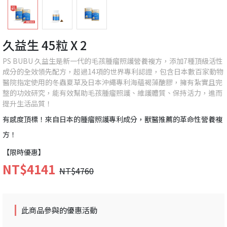
久益生 45粒 X 2
PS BUBU 久益生是新一代的毛孩腫瘤照護營養複方，添加7種頂級活性
成分的全效領先配方，超過14項的世界專利認證，包含日本數百家動物
醫院指定使用的冬蟲夏草及日本沖繩專利海蘊褐藻醣膠，擁有紮實且完
整的功效研究，能有效幫助毛孩腫瘤照護、維護體質、保持活力，進而
提升生活品質！
有感度頂標！來自日本的腫瘤照護專利成分，獸醫推薦的革命性營養複
方！
【限時優惠】
NT$4141
NT$4760
此商品參與的優惠活動