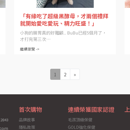
「有緣吃了超級黑酵母，才兩個禮拜
就開始愛吃愛玩、精力旺盛！」
小狗的腸胃真的好難顧... BuBu已經5個月了，
才打完第三次⋯
繼續瀏覽 ->
1
2
»
首次購物
連續榮獲國家認證
品牌故事
毛孩頂級保健
12843
隱私政策
GOLD強化保健
.com