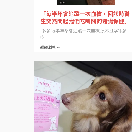
「每半年會追蹤一次血檢，回診時醫
生突然問起我們吃哪間的腎臟保健」
多多每半年都會追蹤一次血檢 原本紅字很多
吃⋯
繼續瀏覽 ->