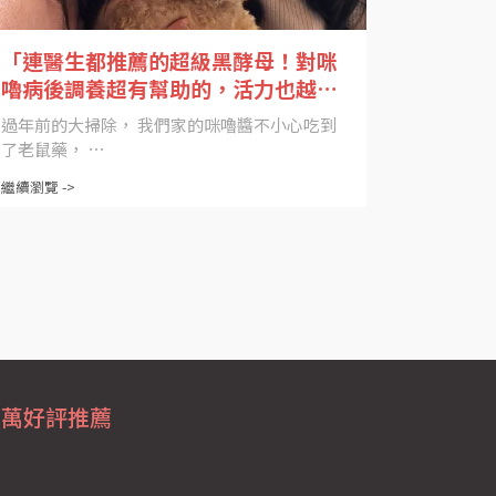
「連醫生都推薦的超級黑酵母！對咪
嚕病後調養超有幫助的，活力也越來
越好！」
過年前的大掃除， 我們家的咪嚕醬不小心吃到
了老鼠藥， ⋯
繼續瀏覽 ->
上萬好評推薦