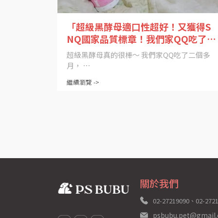
「超級黑酵母適口性超好！又獲得S
NQ國家品質標章！我們家QQ吃了二
個多月， 整體精神、活動力和食慾都
超級黑酵母真的很棒～ 我們家QQ吃了二個多
變得更好了！」
月， ⋯
繼續瀏覽 ->
關於我們
02-27219090、02-272
psbubu.pet@gmail