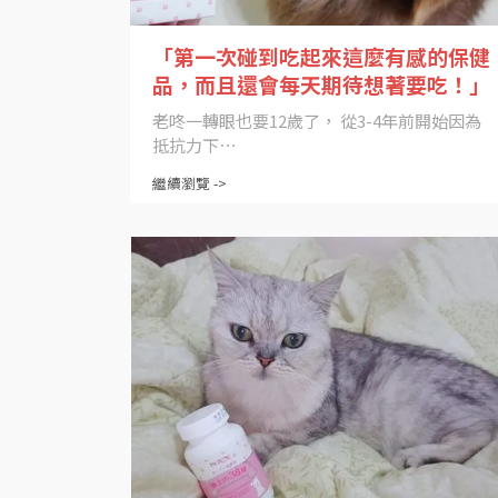
「第一次碰到吃起來這麼有感的保健
品，而且還會每天期待想著要吃！」
老咚一轉眼也要12歲了， 從3-4年前開始因為
抵抗力下⋯
繼續瀏覽 ->