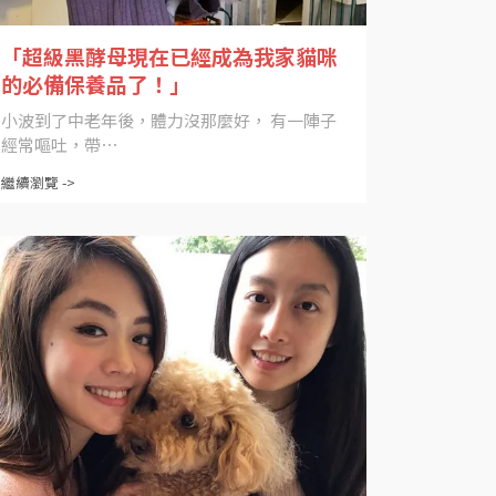
「超級黑酵母現在已經成為我家貓咪
的必備保養品了！」
小波到了中老年後，體力沒那麼好， 有一陣子
經常嘔吐，帶⋯
繼續瀏覽 ->