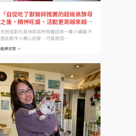
「自從吃了獸醫師推薦的超級黑酵母
之後，精神旺盛、活動更是越來越
好！」
去前從彰化員林收容所領養回來一隻小橘貓 不
過比較令人擔心的是，可能是因⋯
繼續瀏覽 ->