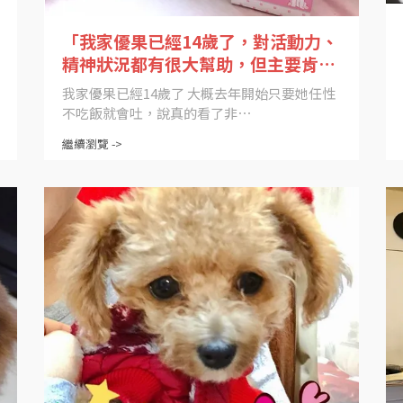
「我家優果已經14歲了，對活動力、
精神狀況都有很大幫助，但主要肯吃
東西、對腸胃也幫大忙真的很棒」
我家優果已經14歲了 大概去年開始只要她任性
不吃飯就會吐，說真的看了非⋯
繼續瀏覽 ->