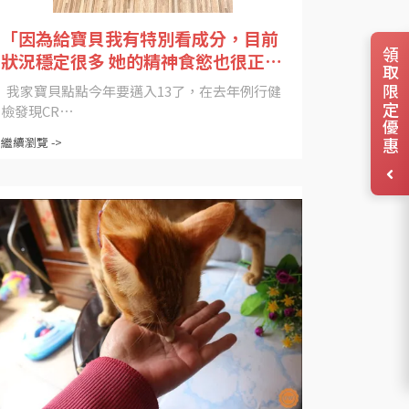
「因為給寶貝我有特別看成分，目前
領取限定優惠
狀況穩定很多 她的精神食慾也很正
常」
我家寶貝點點今年要邁入13了，在去年例行健
檢發現CR⋯
繼續瀏覽 ->