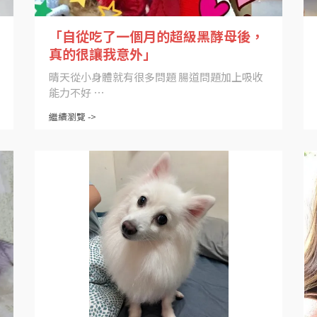
「自從吃了一個月的超級黑酵母後，
真的很讓我意外」
晴天從小身體就有很多問題 腸道問題加上吸收
能力不好 ⋯
繼續瀏覽 ->