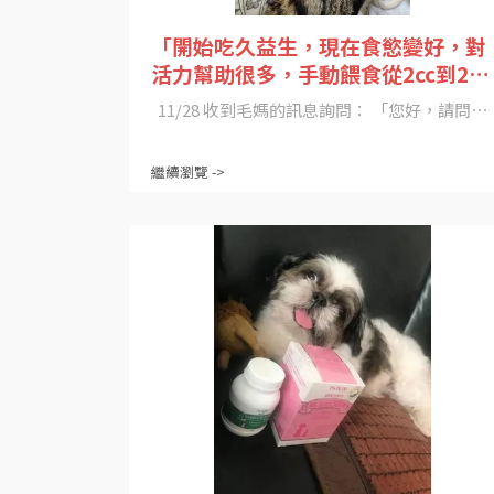
「開始吃久益生，現在食慾變好，對
活力幫助很多，手動餵食從2cc到20c
c，我真的很欣慰」
11/28 收到毛媽的訊息詢問： 「您好，請問⋯
繼續瀏覽 ->