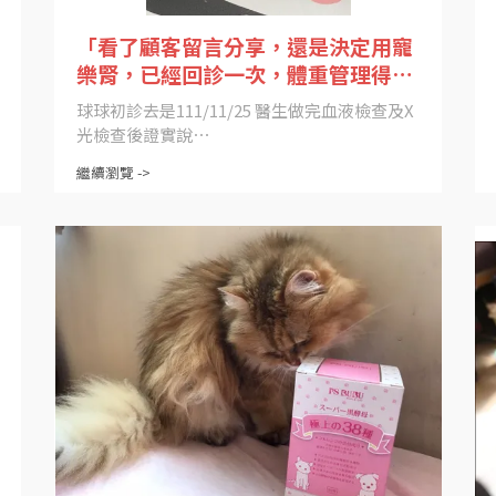
「看了顧客留言分享，還是決定用寵
樂腎，已經回診一次，體重管理得更
好了，食慾也上升」
球球初診去是111/11/25 醫生做完血液檢查及X
光檢查後證實說⋯
繼續瀏覽 ->