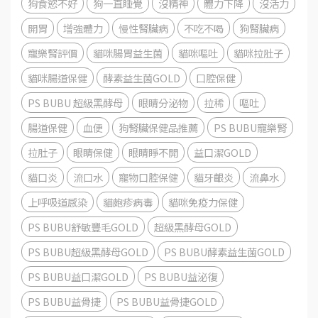
狗食慾不好
狗一直睡覺
沒精神
體力下降
沒活力
開胃
增強體力
慢性腎臟病
不吃不喝
狗腎臟病
寵樂腎評價
貓咪腸胃益生菌
貓咪嘔吐
貓咪拉肚子
貓咪腸道保健
酵素益生菌GOLD
口腔保健
PS BUBU 超級黑酵母
眼睛分泌物
拉稀
嘔吐
腸道保健
血便
狗腎臟保健品推薦
PS BUBU寵樂腎
拉肚子
眼睛保健
眼睛睜不開
益口潔GOLD
貓口炎
流口水
寵物口腔保健
貓牙齦炎
流鼻水
上呼吸道感染
貓皰疹病毒
貓咪免疫力保健
PS BUBU舒敏豐毛GOLD
超級黑酵母GOLD
PS BUBU超級黑酵母GOLD
PS BUBU酵素益生菌GOLD
PS BUBU益口潔GOLD
PS BUBU益泌復
PS BUBU益骨捷
PS BUBU益骨捷GOLD