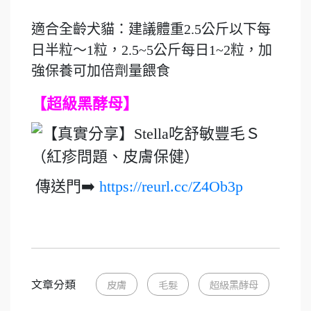
適合全齡犬貓：建議體重2.5公斤以下每
日半粒～1粒，2.5~5公斤每日1~2粒，加
強保養可加倍劑量餵食
【超級黑酵母】
傳送門➡️
https://reurl.cc/Z4Ob3p
文章分類
皮膚
毛髮
超級黑酵母