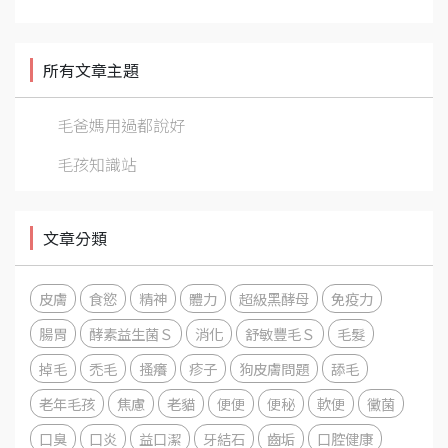
所有文章主題
毛爸媽用過都說好
毛孩知識站
文章分類
皮膚
食慾
精神
體力
超級黑酵母
免疫力
腸胃
酵素益生菌Ｓ
消化
舒敏豐毛Ｓ
毛髮
掉毛
禿毛
搔癢
疹子
狗皮膚問題
舔毛
老年毛孩
焦慮
老貓
便便
便秘
軟便
黴菌
口臭
口炎
益口潔
牙結石
齒垢
口腔健康