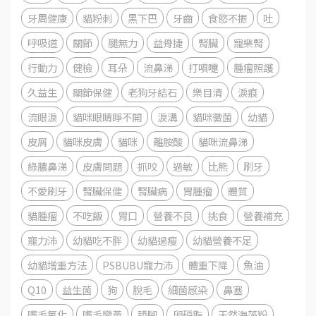
牙周健康
貓粉刺
黑下巴
牙齒
食慾不振
吐
呼吸道
關節
腿無力
益骨捷
腎臟
寵樂腎
行動力
健檢
耳朵
流鼻涕
打噴嚏
腫瘤照護
久益生
關節保健
老狗牙結石
樂目清
淚痕
流眼淚
貓咪眼睛睜不開
淚溝
貓咪黴菌
幼貓
皮屑
貓咪皮膚
貓咪
離胺酸
貓咪流鼻涕
綠膿鼻涕
皮膚問題
抓咬
過敏
比熊
刷牙
不愛刷牙
腎臟保健
腎臟病
胃腫瘤
體質
貓腫瘤
不吃飯
胃口
營養不良
挑食
營養補充
寵力沛
幼貓吃不胖
幼貓過瘦
幼貓營養不足
幼貓增重方法
PSBUBU寵力沛
體重下降
魚油
Q10
益生菌
狗
脫毛
細菌感染
鼻塞
嘴毛氧化
嘴毛變黃
舔腳
卵磷脂
天然海藻粉