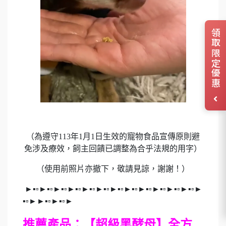
領取限定優惠
（為遵守
113
年
1
月
1
日生效的寵物食品宣傳原則避
免涉及療效，飼主回饋已調整為合乎法規的用字）
（使用前照片亦撤下，敬請見諒，謝謝！）
►▪▫►▪▫►▪▫►▪▫►▪▫►▪▫►▪▫►▪▫►▪▫►▪▫►▪▫►▪▫►
▪▫►►▪▫►▪▫►
推薦產品：【超級黑酵母】全方