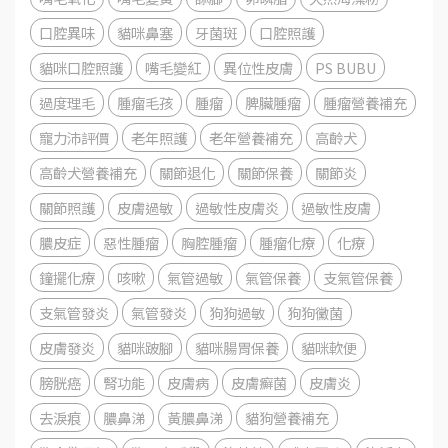
口腔異味
貓咪鼻塞
牙菌斑
口腔照護
貓咪口腔照護
嘴毛變紅
異位性皮膚
PS BUBU
過度理毛
腫瘤毛孩
腫瘤
脾臟腫瘤
腫瘤營養補充
寵力沛評價
老年照護
老年營養補充
高齡犬
高齡犬營養補充
關節退化
關節保養
關節炎
關節照護
皮膚過敏
過敏性皮膚炎
過敏性皮膚
膿皮症
惡性腫瘤
胸腔腫瘤
腫瘤化療
化療
鐘擺化療
咳嗽
氣管過敏
氣管保養
支氣管保養
支氣管發炎
氣管發炎
狗狗過敏
狗狗黴菌
皮膚發炎
貓咪跛腳
貓咪腸胃保養
貓咪軟便
膀胱癌
腎功能
皮膚病
皮膚癬菌
皮膚炎
去淚痕
膿鼻涕
黃膿鼻涕
貓狗營養補充