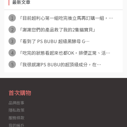
最新文章
1
「目前超利心第一組吃完後立馬再訂購一組，⋯
2
「謝謝您們的產品救了我的2隻貓寶貝」
3
「看到了 PS BUBU 超級黑酵母 G⋯
4
「吃完的狀態看起來也都OK，排便正常、活⋯
5
「我很感謝PS BUBU的超頂級成分，在⋯
首次購物
品牌故事
隱私政策
服務條款
我的帳戶