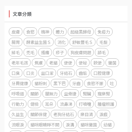
文章分類
皮膚
食慾
精神
體力
超級黑酵母
免疫力
腸胃
酵素益生菌Ｓ
消化
舒敏豐毛Ｓ
毛髮
掉毛
禿毛
搔癢
疹子
狗皮膚問題
舔毛
老年毛孩
焦慮
老貓
便便
便秘
軟便
黴菌
口臭
口炎
益口潔
牙結石
齒垢
口腔健康
牙周健康
貓粉刺
黑下巴
牙齒
食慾不振
吐
呼吸道
關節
腿無力
益骨捷
腎臟
寵樂腎
行動力
健檢
耳朵
流鼻涕
打噴嚏
腫瘤照護
久益生
關節保健
老狗牙結石
樂目清
淚痕
流眼淚
貓咪眼睛睜不開
淚溝
貓咪黴菌
幼貓