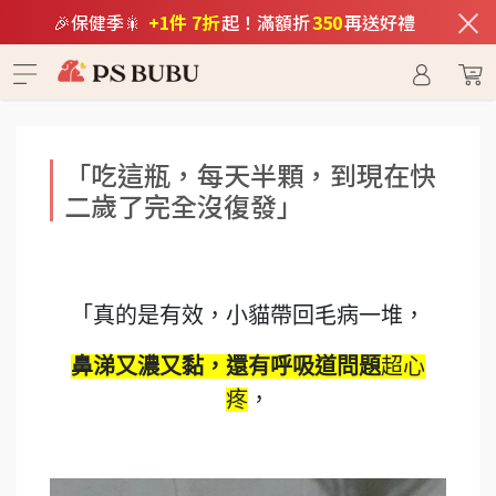
×
🎉保健季🎇
+1件 7折
起！滿額折
350
再送好禮
「吃這瓶，每天半顆，到現在快
二歲了完全沒復發」
「真的是有效，小貓帶回毛病一堆，
鼻涕又濃又黏，還有呼吸道問題
超心
疼
，