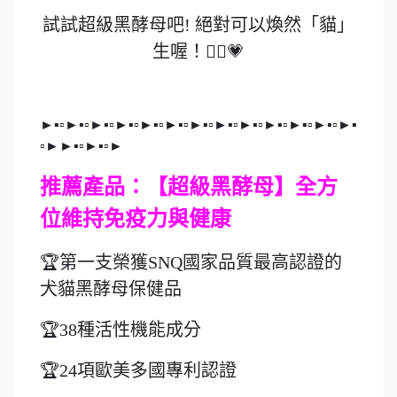
試試超級黑酵母吧! 絕對可以煥然「貓」
生喔！💁‍♀️💗
►▪▫►▪▫►▪▫►▪▫►▪▫►▪▫►▪▫►▪▫►▪▫►▪▫►▪▫►▪▫►▪
▫►►▪▫►▪▫►
推薦產品：【超級黑酵母】全方
位維持免疫力與健康
🏆第一支榮獲SNQ國家品質最高認證的
犬貓黑酵母保健品
🏆38種活性機能成分
🏆24項歐美多國專利認證