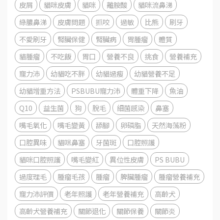
皮屑
貓咪皮膚
貓咪
離胺酸
貓咪流鼻涕
綠膿鼻涕
皮膚問題
抓咬
過敏
比熊
刷牙
不愛刷牙
腎臟保健
腎臟病
胃腫瘤
體質
貓腫瘤
不吃飯
胃口
營養不良
挑食
營養補充
寵力沛
幼貓吃不胖
幼貓過瘦
幼貓營養不足
幼貓增重方法
PSBUBU寵力沛
體重下降
魚油
Q10
益生菌
狗
脫毛
細菌感染
鼻塞
嘴毛氧化
嘴毛變黃
舔腳
卵磷脂
天然海藻粉
口腔異味
貓咪鼻塞
牙菌斑
口腔照護
貓咪口腔照護
嘴毛變紅
異位性皮膚
PS BUBU
過度理毛
腫瘤毛孩
腫瘤
脾臟腫瘤
腫瘤營養補充
寵力沛評價
老年照護
老年營養補充
高齡犬
高齡犬營養補充
關節退化
關節保養
關節炎