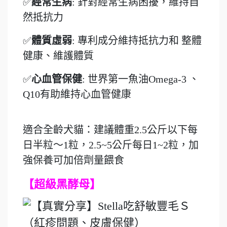
✅
經常生病
: 針對經常生病困擾，維持自
然抵抗力
✅
體質虛弱
: 專利成分維持抵抗力和 整體
健康、維護體質
✅
心血管保健
: 世界第一魚油Omega-3 、
Q10有助維持心血管健康
適合全齡犬貓：建議體重2.5公斤以下每
日半粒～1粒，2.5~5公斤每日1~2粒，加
強保養可加倍劑量餵食
【超級黑酵母】