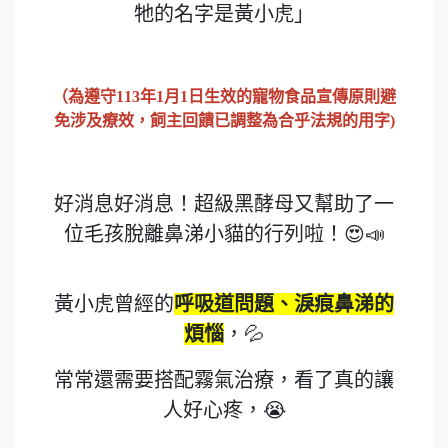
牠的名字是黃小虎」
（為遵守113年1月1日生效的寵物食品宣傳原則避
免涉及療效，飼主回饋已調整為合乎法規的用字)
好消息好消息！超級黑酵母又幫助了一
位毛孩脫離鼻涕小貓的行列啦！😍📣
黃小虎曾經的
呼吸道問題、淚痕鼻涕的
煩惱
，💦
常常還需要搭配霧氣治療，看了真的讓
人好心疼，😭