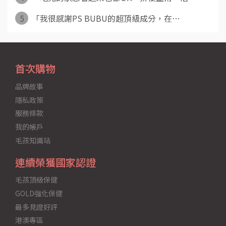
5
「我很感謝PS BUBU的超頂級成分，在⋯
首次購物
品牌故事
隱私政策
服務條款
我的帳戶
毛孩知識站
連續榮獲國家認證
毛孩頂級保健
GOLD強化保健
最多見證好評
港澳專區