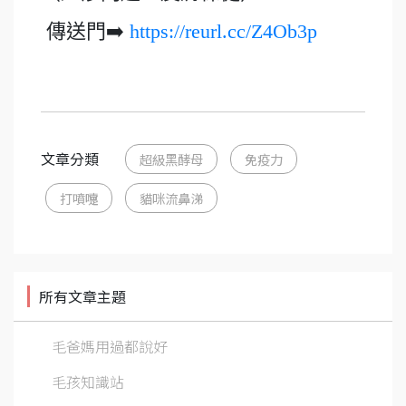
傳送門➡️
https://reurl.cc/Z4Ob3p
文章分類
超級黑酵母
免疫力
打噴嚏
貓咪流鼻涕
所有文章主題
毛爸媽用過都說好
毛孩知識站