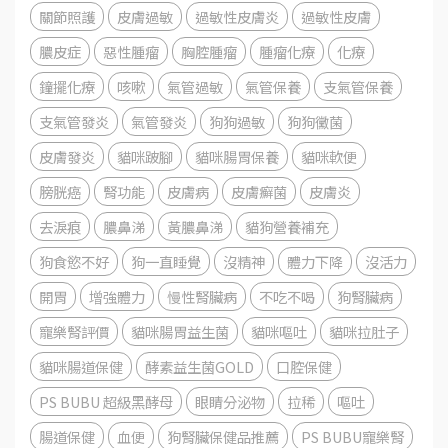
關節照護
皮膚過敏
過敏性皮膚炎
過敏性皮膚
膿皮症
惡性腫瘤
胸腔腫瘤
腫瘤化療
化療
鐘擺化療
咳嗽
氣管過敏
氣管保養
支氣管保養
支氣管發炎
氣管發炎
狗狗過敏
狗狗黴菌
皮膚發炎
貓咪跛腳
貓咪腸胃保養
貓咪軟便
膀胱癌
腎功能
皮膚病
皮膚癬菌
皮膚炎
去淚痕
膿鼻涕
黃膿鼻涕
貓狗營養補充
狗食慾不好
狗一直睡覺
沒精神
體力下降
沒活力
開胃
增強體力
慢性腎臟病
不吃不喝
狗腎臟病
寵樂腎評價
貓咪腸胃益生菌
貓咪嘔吐
貓咪拉肚子
貓咪腸道保健
酵素益生菌GOLD
口腔保健
PS BUBU 超級黑酵母
眼睛分泌物
拉稀
嘔吐
腸道保健
血便
狗腎臟保健品推薦
PS BUBU寵樂腎