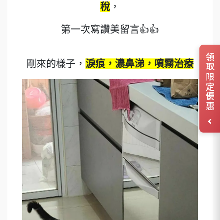
稅
，
第一次寫讚美留言👍👍
領取限定優惠
剛來的樣子，
淚痕，濃鼻涕，噴霧治療