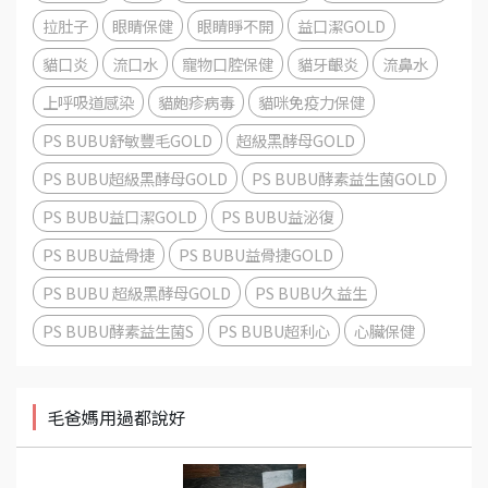
拉肚子
眼睛保健
眼睛睜不開
益口潔GOLD
貓口炎
流口水
寵物口腔保健
貓牙齦炎
流鼻水
上呼吸道感染
貓皰疹病毒
貓咪免疫力保健
PS BUBU舒敏豐毛GOLD
超級黑酵母GOLD
PS BUBU超級黑酵母GOLD
PS BUBU酵素益生菌GOLD
PS BUBU益口潔GOLD
PS BUBU益泌復
PS BUBU益骨捷
PS BUBU益骨捷GOLD
PS BUBU 超級黑酵母GOLD
PS BUBU久益生
PS BUBU酵素益生菌S
PS BUBU超利心
心臟保健
毛爸媽用過都說好