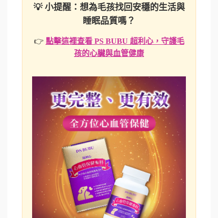
💡 小提醒：想為毛孩找回安穩的生活與
睡眠品質嗎？
👉
點擊這裡查看 PS BUBU 超利心，守護毛
孩的心臟與血管健康