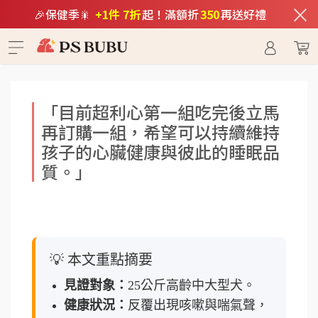
×
🎉保健季🎇
+1件 7折
起！滿額折
350
再送好禮
「目前超利心第一組吃完後立馬
再訂購一組，希望可以持續維持
孩子的心臟健康與彼此的睡眠品
質。」
💡
本文重點摘要
見證對象：
25公斤高齡中大型犬。
健康狀況：
反覆出現咳嗽與喘氣聲，