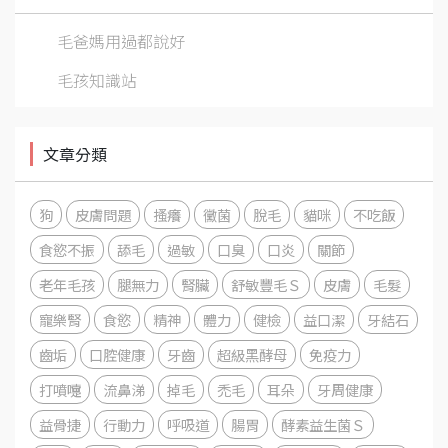
毛爸媽用過都說好
毛孩知識站
文章分類
狗
皮膚問題
搔癢
黴菌
脫毛
貓咪
不吃飯
食慾不振
舔毛
過敏
口臭
口炎
關節
老年毛孩
腿無力
腎臟
舒敏豐毛Ｓ
皮膚
毛髮
寵樂腎
食慾
精神
體力
健檢
益口潔
牙結石
齒垢
口腔健康
牙齒
超級黑酵母
免疫力
打噴嚏
流鼻涕
掉毛
禿毛
耳朵
牙周健康
益骨捷
行動力
呼吸道
腸胃
酵素益生菌Ｓ