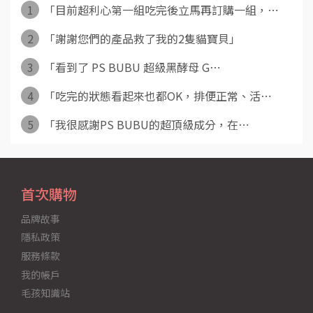
1
「目前超利心第一組吃完後立馬再訂購一組，⋯
2
「謝謝您們的產品救了我的2隻貓寶貝」
3
「看到了 PS BUBU 超級黑酵母 G⋯
4
「吃完的狀態看起來也都OK，排便正常、活⋯
5
「我很感謝PS BUBU的超頂級成分，在⋯
首次購物
品牌故事
隱私政策
服務條款
我的帳戶
毛孩知識站