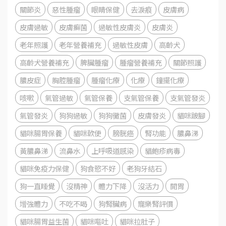
關節炎
惡性腫瘤
眼睛保健
去淚痕
皮膚病
皮膚過敏
皮膚癬菌
過敏性皮膚炎
皮膚炎
老年照護
老年營養補充
過敏性皮膚
高齡犬
高齡犬營養補充
脾臟腫瘤
腫瘤營養補充
關節照護
膿皮症
胸腔腫瘤
腫瘤化療
化療
鐘擺化療
咳嗽
氣管過敏
氣管保養
支氣管保養
支氣管發炎
氣管發炎
狗狗過敏
狗狗黴菌
皮膚發炎
貓咪跛腳
貓咪腸胃保養
貓咪軟便
膀胱癌
腎功能
膿鼻涕
黃膿鼻涕
流鼻水
上呼吸道感染
貓皰疹病毒
貓咪免疫力保健
狗食慾不好
老狗牙結石
狗一直睡覺
沒精神
體力下降
沒活力
開胃
增強體力
不吃不喝
狗腎臟病
寵樂腎評價
貓咪腸胃益生菌
貓咪嘔吐
貓咪拉肚子