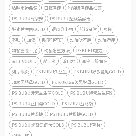
貓咪腸道保健
口腔保健
狗腎臟保健品推薦
PS BUBU寵樂腎
PS BUBU 超級黑酵母
酵素益生菌GOLD
眼睛分泌物
腸道保健
拉稀
嘔吐
血便
眼睛睜不開
幼貓吃不胖
幼貓過瘦
幼貓營養不足
幼貓增重方法
PSBUBU寵力沛
益口潔GOLD
貓口炎
流口水
寵物口腔保健
貓牙齦炎
PS BUBU久益生
PS BUBU舒敏豐毛GOLD
超級黑酵母GOLD
PS BUBU超級黑酵母GOLD
PS BUBU酵素益生菌GOLD
PS BUBU酵素益生菌S
PS BUBU益口潔GOLD
PS BUBU益泌復
PS BUBU益骨捷
PS BUBU益骨捷GOLD
PS BUBU 超級黑酵母GOLD
PS BUBU超利心
心臟保健