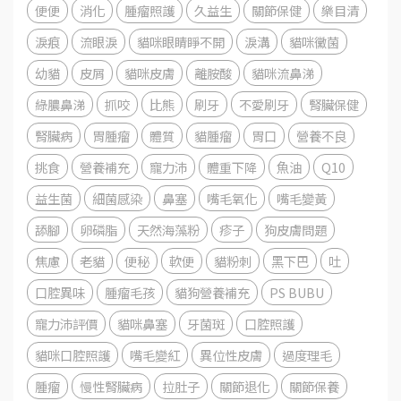
便便
消化
腫瘤照護
久益生
關節保健
樂目清
淚痕
流眼淚
貓咪眼睛睜不開
淚溝
貓咪黴菌
幼貓
皮屑
貓咪皮膚
離胺酸
貓咪流鼻涕
綠膿鼻涕
抓咬
比熊
刷牙
不愛刷牙
腎臟保健
腎臟病
胃腫瘤
體質
貓腫瘤
胃口
營養不良
挑食
營養補充
寵力沛
體重下降
魚油
Q10
益生菌
細菌感染
鼻塞
嘴毛氧化
嘴毛變黃
舔腳
卵磷脂
天然海藻粉
疹子
狗皮膚問題
焦慮
老貓
便秘
軟便
貓粉刺
黑下巴
吐
口腔異味
腫瘤毛孩
貓狗營養補充
PS BUBU
寵力沛評價
貓咪鼻塞
牙菌斑
口腔照護
貓咪口腔照護
嘴毛變紅
異位性皮膚
過度理毛
腫瘤
慢性腎臟病
拉肚子
關節退化
關節保養