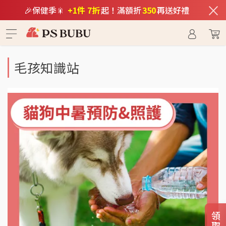
×
🎉保健季🎇
+1件 7折
起！滿額折
350
再送好禮
毛孩知識站