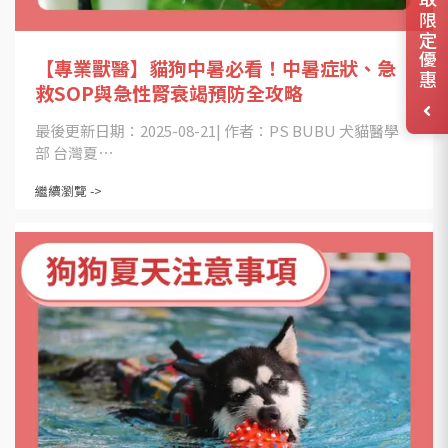
領取限定優惠
【專業獸醫】貓狗中暑必看！中暑症狀、急
救SOP與急性腎衰竭預防全攻略
最後更新日期：2025-08-21| 作者：PS BUBU 犬貓醫學
部 台灣夏⋯
繼續瀏覽 ->