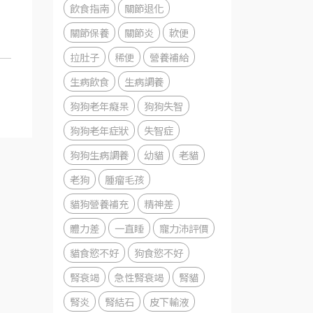
飲食指南
關節退化
關節保養
關節炎
軟便
拉肚子
稀便
營養補給
生病飲食
生病調養
狗狗老年癡呆
狗狗失智
狗狗老年症狀
失智症
狗狗生病調養
幼貓
老貓
老狗
腫瘤毛孩
貓狗營養補充
精神差
體力差
一直睡
寵力沛評價
貓食慾不好
狗食慾不好
腎衰竭
急性腎衰竭
腎貓
腎炎
腎結石
皮下輸液