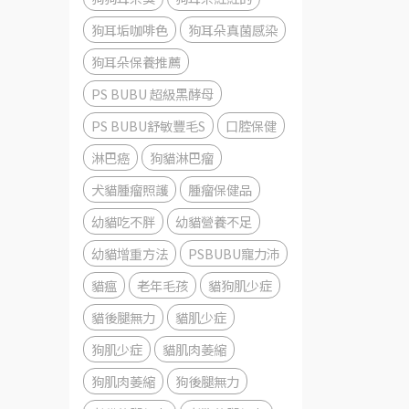
狗耳垢咖啡色
狗耳朵真菌感染
狗耳朵保養推薦
PS BUBU 超級黑酵母
PS BUBU舒敏豐毛S
口腔保健
淋巴癌
狗貓淋巴瘤
犬貓腫瘤照護
腫瘤保健品
幼貓吃不胖
幼貓營養不足
幼貓增重方法
PSBUBU寵力沛
貓瘟
老年毛孩
貓狗肌少症
貓後腿無力
貓肌少症
狗肌少症
貓肌肉萎縮
狗肌肉萎縮
狗後腿無力