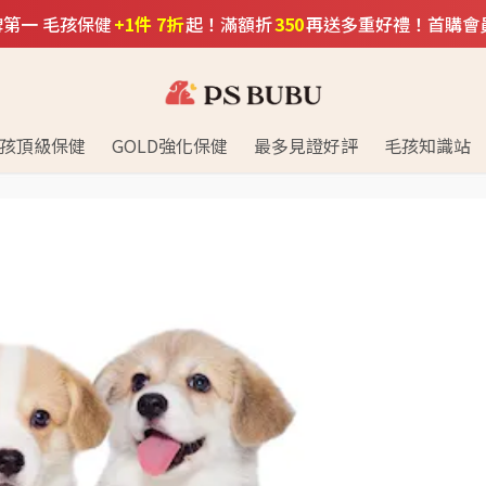
口碑第一 毛孩保健
+1件 7折
起！滿額折
350
再送多重好禮！首購會
孩頂級保健
GOLD強化保健
最多見證好評
毛孩知識站