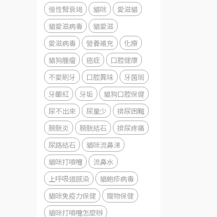
慢性腎衰竭
貓咪
愛滋貓
貓愛滋病毒
貓愛滋
愛滋病毒
營養補充
化療
貓狗腫瘤
癌症
口腔健康
不愛刷牙
口腔異味
牙菌斑
牙齦紅
牙垢
貓狗口腔保健
尿不出來
尿量少
排尿困難
膀胱炎
膀胱結石
排尿疼痛
尿路結石
貓咪流鼻涕
貓咪打噴嚏
流鼻水
上呼吸道感染
貓皰疹病毒
貓咪免疫力保健
寵物保健
貓咪打噴嚏怎麼辦