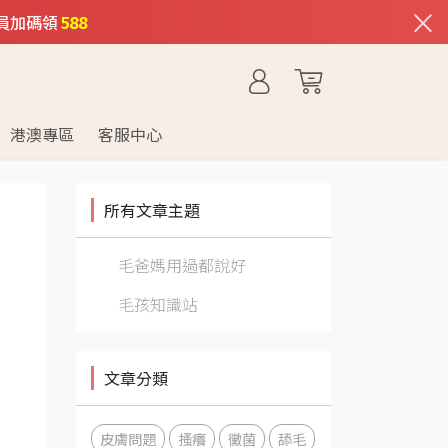
×
員加碼領
588
港澳專區
客服中心
所有文章主題
毛爸媽用過都說好
毛孩知識站
文章分類
皮膚問題
搔癢
黴菌
舔毛