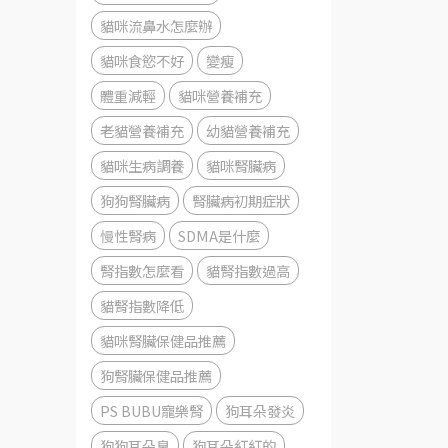
貓咪流鼻水怎麼辦
貓咪食慾不好
變瘦
體重減輕
貓咪營養補充
老貓營養補充
幼貓營養補充
貓咪生病調養
貓咪腎臟病
狗狗腎臟病
腎臟病初期症狀
慢性腎病
SDMA是什麼
腎指數怎麼看
貓腎指數過高
貓腎指數降低
貓咪腎臟保健品推薦
狗腎臟保健品推薦
PS BUBU寵樂腎
狗耳朵發炎
狗狗耳朵臭
狗耳朵紅紅的