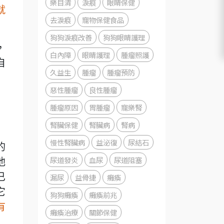
樂目清
淚痕
眼睛保健
就
去淚痕
寵物保健食品
狗狗淚痕改善
狗狗眼睛護理
，
白內障
眼睛護理
腫瘤照護
自
久益生
腫瘤
腫瘤預防
惡性腫瘤
良性腫瘤
腫瘤原因
胃腫瘤
寵樂腎
腎臟保健
腎臟病
腎病
慢性腎臟病
益泌復
尿結石
的
尿道發炎
血尿
尿道阻塞
他
已
漏尿
益骨捷
癱瘓
它
狗狗癱瘓
癱瘓前兆
有
癱瘓治療
關節保健