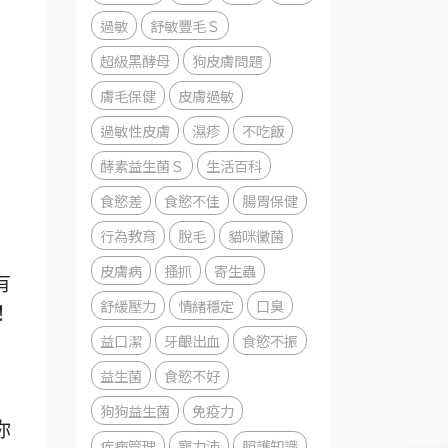
過敏
舒敏豐毛Ｓ
超級黑酵母
狗皮膚問題
膚毛保健
皮膚過敏
過敏性皮膚
濕疹
不吃飯
酵素益生菌Ｓ
生活百科
食慾差
食慾不佳
腸胃保健
行為教育
脫毛
貓咪黴菌
皮膚病
搔抓
寄生蟲
有
舒緩壓力
情緒穩定
口臭
！
益口潔
牙齦出血
食慾不振
益生菌
食慾不好
狗狗益生菌
免疫力
你
疾病管理
寵力沛
照護知識