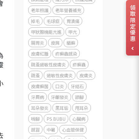
會
領取限定優惠
老年照護
老年營養補充
掉毛
毛球症
胃潰瘍
甲狀腺機能亢進
甲亢
腸胃炎
皮屑
貓癬
皮膚紅腫
疥癬蟲感染
為
跳蚤過敏性皮膚炎
疥癬蟲
靈
跳蚤
過敏性皮膚炎
皮膚炎
小
皮膚癬菌
口炎
牙結石
牙周病
牙齦發炎
舔腳
耳朵發炎
黑耳垢
甩耳朵
啃腳
PS BUBU
心臟病
感冒
中暑
心血管保健
去