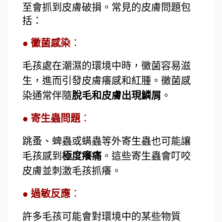
至會抓到皮膚破損。常見的皮膚問題包
括：
● 黴菌感染
：
毛孩處在潮濕的環境中時，黴菌容易滋
生，進而引發皮膚癢感和紅腫。黴菌感
染通常伴隨
脫毛和皮膚出現鱗屑
。
● 寄生蟲問題
：
跳蚤、蜱蟲或螨蟲等外寄生蟲也可能讓
毛孩感到
極度癢痛
。這些寄生蟲會叮咬
皮膚並刺激毛孩抓癢。
● 過敏反應
：
許多毛孩可能會對環境中的某些物質