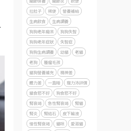
關節保養
關節炎
軟便
拉肚子
稀便
營養補給
生病飲食
生病調養
、
狗狗老年癡呆
狗狗失智
狗狗老年症狀
失智症
狗狗生病調養
幼貓
老貓
老狗
腫瘤毛孩
貓狗營養補充
精神差
體力差
一直睡
寵力沛評價
貓食慾不好
狗食慾不好
腎衰竭
急性腎衰竭
腎貓
腎炎
腎結石
皮下輸液
慢性腎衰竭
貓咪
愛滋貓