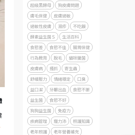
超級黑酵母
狗皮膚問題
膚毛保健
皮膚過敏
過敏性皮膚
濕疹
不吃飯
酵素益生菌Ｓ
生活百科
食慾差
食慾不佳
腸胃保健
行為教育
脫毛
貓咪黴菌
皮膚病
搔抓
寄生蟲
舒緩壓力
情緒穩定
口臭
益口潔
牙齦出血
食慾不振
益生菌
食慾不好
體
狗狗益生菌
免疫力
健
疾病管理
寵力沛
照護知識
方
老年照護
老年營養補充