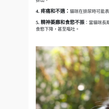
排出。
4. 疼痛和不適：
貓咪在排尿時可能
5.
精神萎靡和食慾不振
：當貓咪長
食慾下降，甚至嘔吐。