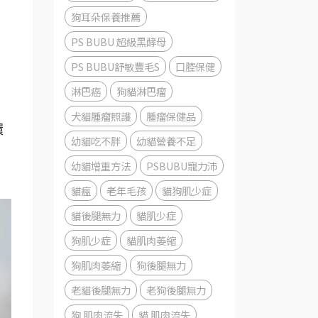
狗耳朵保養推薦
PS BUBU 超級黑酵母
，
PS BUBU舒敏豐毛S
口腔保健
淋巴癌
狗貓淋巴瘤
。
犬貓腫瘤照護
腫瘤保健品
環
幼貓吃不胖
幼貓營養不足
幼貓增重方法
PSBUBU寵力沛
貓瘟
老年毛孩
貓狗肌少症
貓後腿無力
貓肌少症
狗肌少症
貓肌肉萎縮
狗肌肉萎縮
狗後腿無力
老貓後腿無力
老狗後腿無力
狗 肌肉流失
貓 肌肉流失