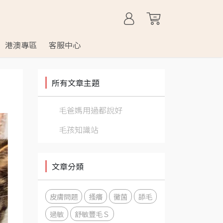
港澳專區
客服中心
所有文章主題
毛爸媽用過都說好
毛孩知識站
文章分類
皮膚問題
搔癢
黴菌
舔毛
過敏
舒敏豐毛Ｓ