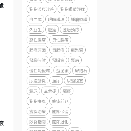
酸
狗狗淚痕改善
狗狗眼睛護理
白內障
眼睛護理
腫瘤照護
久益生
腫瘤
腫瘤預防
惡性腫瘤
良性腫瘤
腫瘤原因
胃腫瘤
寵樂腎
腎臟保健
腎臟病
腎病
慢性腎臟病
益泌復
尿結石
尿道發炎
血尿
尿道阻塞
漏尿
益骨捷
癱瘓
狗狗癱瘓
癱瘓前兆
癱瘓治療
關節保健
飲食指南
關節退化
液