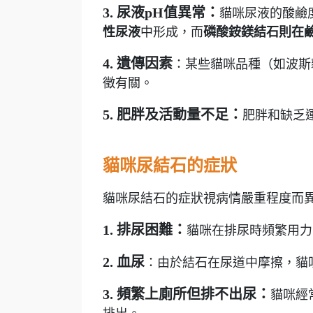
3. 尿液pH值異常：
貓咪尿液的酸鹼
性尿液
中形成，而
磷酸銨鎂結石則在
4. 遺傳因素
：某些貓咪品種（如波斯
徵有關。
5. 肥胖及活動量不足：
肥胖和缺乏
貓咪尿結石的症狀
貓咪尿結石的症狀視病情嚴重程度而
1. 排尿困難：
貓咪在排尿時頻繁用力
2. 血尿
：由於結石在尿道中摩擦，貓
3.
頻繁上廁所但排不出尿：
貓咪經