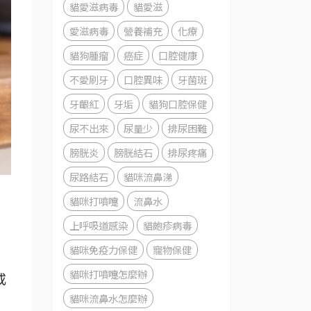
貓愛滋病毒
貓愛滋
愛滋病毒
營養補充
化療
貓狗腫瘤
癌症
口腔健康
不愛刷牙
口腔異味
牙菌斑
牙齦紅
牙垢
貓狗口腔保健
尿不出來
尿量少
排尿困難
膀胱炎
膀胱結石
排尿疼痛
尿路結石
貓咪流鼻涕
貓咪打噴嚏
流鼻水
上呼吸道感染
貓皰疹病毒
貓咪免疫力保健
寵物保健
貓咪打噴嚏怎麼辦
或
貓咪流鼻水怎麼辦