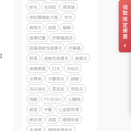
掉毛
毛球症
胃潰瘍
領取限定優惠
甲狀腺機能亢進
甲亢
腸胃炎
皮屑
貓癬
皮膚紅腫
疥癬蟲感染
跳蚤過敏性皮膚炎
疥癬蟲
和
跳蚤
過敏性皮膚炎
皮膚炎
皮膚癬菌
口炎
牙結石
牙周病
牙齦發炎
舔腳
耳朵發炎
黑耳垢
甩耳朵
啃腳
PS BUBU
心臟病
感冒
中暑
心血管保健
高
樂目清
淚痕
眼睛保健
去淚痕
寵物保健食品