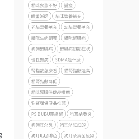
貓咪食慾不好
變瘦
見
體重減輕
貓咪營養補充
老貓營養補充
幼貓營養補充
貓咪生病調養
貓咪腎臟病
狗狗腎臟病
腎臟病初期症狀
並
慢性腎病
SDMA是什麼
腎指數怎麼看
貓腎指數過高
貓腎指數降低
貓咪腎臟保健品推薦
狗腎臟保健品推薦
用
PS BUBU寵樂腎
狗耳朵發炎
狗狗耳朵臭
狗耳朵紅紅的
狗耳垢咖啡色
狗耳朵真菌感染
保