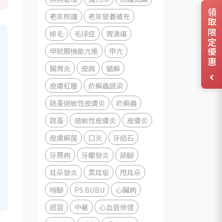
領取限定優惠
老年照護
老年營養補充
掉毛
毛球症
胃潰瘍
甲狀腺機能亢進
甲亢
腸胃炎
皮屑
貓癬
皮膚紅腫
疥癬蟲感染
跳蚤過敏性皮膚炎
疥癬蟲
跳蚤
過敏性皮膚炎
皮膚炎
皮膚癬菌
口炎
牙結石
牙周病
牙齦發炎
舔腳
耳朵發炎
黑耳垢
甩耳朵
啃腳
PS BUBU
心臟病
感冒
中暑
心血管保健