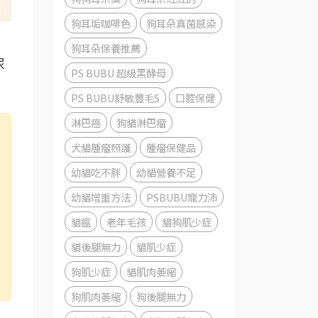
狗耳垢咖啡色
狗耳朵真菌感染
狗耳朵保養推薦
尿
PS BUBU 超級黑酵母
PS BUBU舒敏豐毛S
口腔保健
淋巴癌
狗貓淋巴瘤
犬貓腫瘤照護
腫瘤保健品
幼貓吃不胖
幼貓營養不足
幼貓增重方法
PSBUBU寵力沛
貓瘟
老年毛孩
貓狗肌少症
貓後腿無力
貓肌少症
狗肌少症
貓肌肉萎縮
狗肌肉萎縮
狗後腿無力