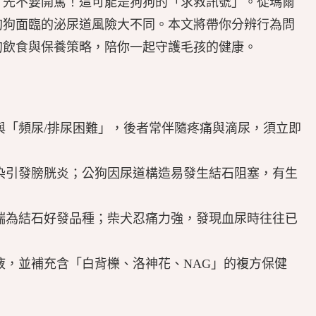
？先不要開罵！這可能是狗狗的「求救訊號」。從瑪爾
狗狗面臨的泌尿道風險大不同。本文將帶你分辨行為問
的飲食與保養策略，陪你一起守護毛孩的健康。
與「頻尿/排尿困難」，後者常伴隨疼痛與滴尿，須立即
染引發膀胱炎；公狗因尿道構造易發生結石阻塞，有生
瑞為結石好發品種；柴犬忍痛力強，發現血尿時往往已
液，並補充含「白背櫟、洛神花、NAG」的複方保健