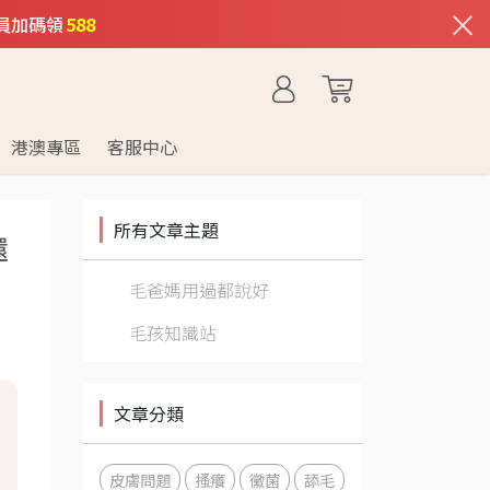
×
員加碼領
588
港澳專區
客服中心
所有文章主題
還
毛爸媽用過都說好
毛孩知識站
文章分類
皮膚問題
搔癢
黴菌
舔毛