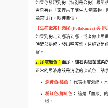
如果你發現狗狗（特別是公狗）尿量
者只有在「家裡來了陌生人/新寵物」
通常很好，眼神自信。
【生病徵兆】頻尿 (Pollakiuria) 與 排尿
如果狗狗走到哪滴到哪，或者做出尿
時背部拱起、發出哼哼聲，這絕對是
醫。
2. 尿液顏色：
血尿、結石與細菌感染
正常的尿液應該是清澈的淡黃色。請
深黃色/橘色
：
代表極度濃縮，水
粉紅色/鮮紅色
：
這是「血尿」的
道。