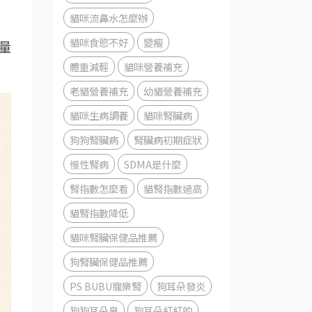
貓咪流鼻水怎麼辦
貓咪食慾不好
變瘦
量
體重減輕
貓咪營養補充
老貓營養補充
幼貓營養補充
貓咪生病調養
貓咪腎臟病
狗狗腎臟病
腎臟病初期症狀
慢性腎病
SDMA是什麼
腎指數怎麼看
貓腎指數過高
貓腎指數降低
貓咪腎臟保健品推薦
狗腎臟保健品推薦
PS BUBU寵樂腎
狗耳朵發炎
狗狗耳朵臭
狗耳朵紅紅的