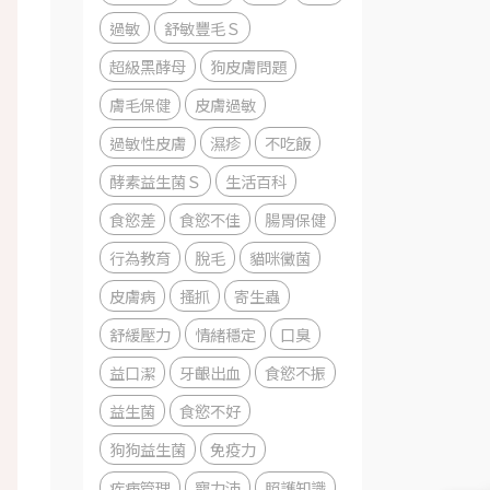
過敏
舒敏豐毛Ｓ
超級黑酵母
狗皮膚問題
膚毛保健
皮膚過敏
過敏性皮膚
濕疹
不吃飯
酵素益生菌Ｓ
生活百科
食慾差
食慾不佳
腸胃保健
行為教育
脫毛
貓咪黴菌
皮膚病
搔抓
寄生蟲
舒緩壓力
情緒穩定
口臭
益口潔
牙齦出血
食慾不振
益生菌
食慾不好
狗狗益生菌
免疫力
疾病管理
寵力沛
照護知識