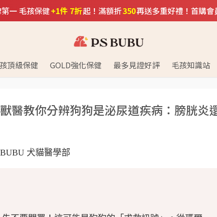
口碑第一 毛孩保健
+1件 7折
起！滿額折
350
再送多重好禮！首購會
孩頂級保健
GOLD強化保健
最多見證好評
毛孩知識站
獸醫教你分辨狗狗是泌尿道疾病：膀胱炎
S BUBU 犬貓醫學部