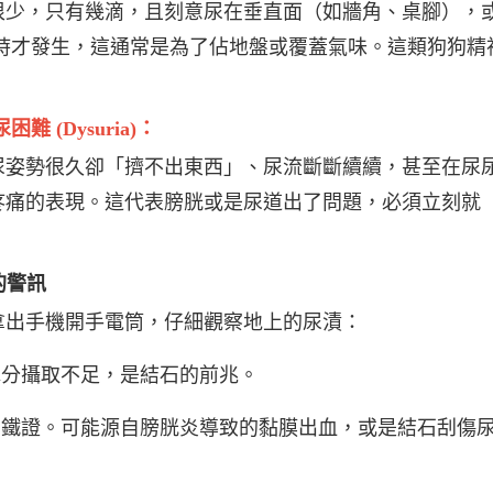
很少，只有幾滴，且刻意尿在垂直面（如牆角、桌腳），
時才發生，這通常是為了佔地盤或覆蓋氣味。這類狗狗精
困難 (Dysuria)：
尿姿勢很久卻「擠不出東西」、尿流斷斷續續，甚至在尿
疼痛的表現。這代表膀胱或是尿道出了問題，必須立刻就
的警訊
拿出手機開手電筒，仔細觀察地上的尿漬：
分攝取不足，是結石的前兆。
鐵證。可能源自膀胱炎導致的黏膜出血，或是結石刮傷