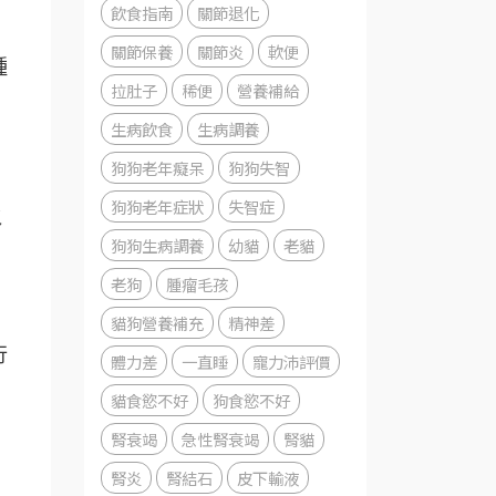
飲食指南
關節退化
關節保養
關節炎
軟便
種
拉肚子
稀便
營養補給
生病飲食
生病調養
狗狗老年癡呆
狗狗失智
尿
狗狗老年症狀
失智症
狗狗生病調養
幼貓
老貓
老狗
腫瘤毛孩
貓狗營養補充
精神差
行
體力差
一直睡
寵力沛評價
貓食慾不好
狗食慾不好
腎衰竭
急性腎衰竭
腎貓
腎炎
腎結石
皮下輸液