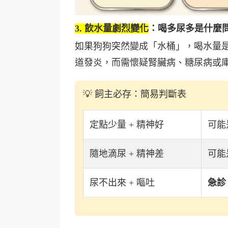
3. 飲水量劇烈變化
：喝多尿多是什麼
如果狗狗突然變成「水桶」，喝水量
道發炎，而需懷疑腎臟病、糖尿病或
💡 飼主必存：簡易判斷表
定點少量 + 精神好
可能
隨地滴尿 + 精神差
可能
尿不出來 + 嘔吐
急診