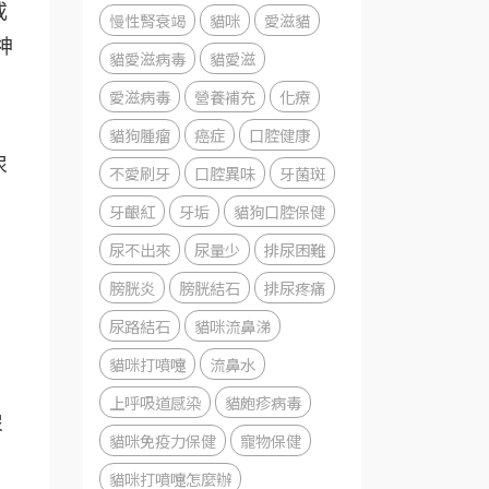
或
慢性腎衰竭
貓咪
愛滋貓
神
貓愛滋病毒
貓愛滋
愛滋病毒
營養補充
化療
貓狗腫瘤
癌症
口腔健康
尿
不愛刷牙
口腔異味
牙菌斑
牙齦紅
牙垢
貓狗口腔保健
尿不出來
尿量少
排尿困難
膀胱炎
膀胱結石
排尿疼痛
尿路結石
貓咪流鼻涕
貓咪打噴嚏
流鼻水
上呼吸道感染
貓皰疹病毒
尿
貓咪免疫力保健
寵物保健
貓咪打噴嚏怎麼辦