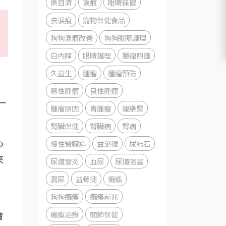
樂目清
淚痕
眼睛保健
去淚痕
寵物保健食品
狗狗淚痕改善
狗狗眼睛護理
白內障
眼睛護理
腫瘤照護
久益生
腫瘤
腫瘤預防
惡性腫瘤
良性腫瘤
一
腫瘤原因
胃腫瘤
寵樂腎
腎臟保健
腎臟病
腎病
慢性腎臟病
益泌復
尿結石
心
來
尿道發炎
血尿
尿道阻塞
漏尿
益骨捷
癱瘓
狗狗癱瘓
癱瘓前兆
，
癱瘓治療
關節保健
會