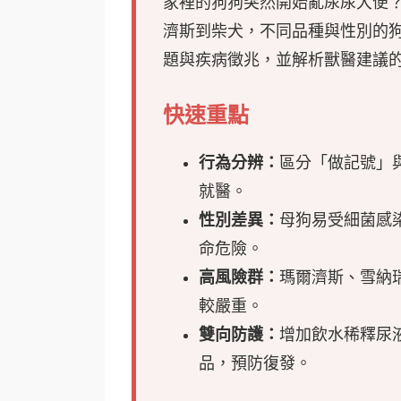
家裡的狗狗突然開始亂尿尿大便
濟斯到柴犬，不同品種與性別的
題與疾病徵兆，並解析獸醫建議
快速重點
行為分辨：
區分「做記號」
就醫。
性別差異：
母狗易受細菌感
命危險。
高風險群：
瑪爾濟斯、雪納
較嚴重。
雙向防護：
增加飲水稀釋尿
品，預防復發。